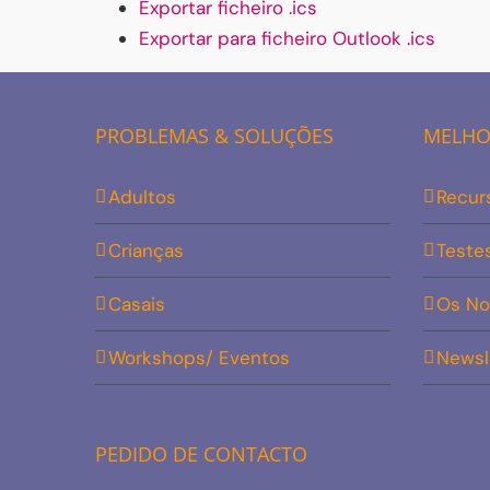
Exportar ficheiro .ics
Exportar para ficheiro Outlook .ics
PROBLEMAS & SOLUÇÕES
MELHOR
Adultos
Recur
Crianças
Teste
Casais
Os No
Workshops/ Eventos
Newsl
PEDIDO DE CONTACTO