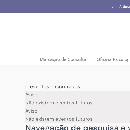
Skip
Artigo
to
content
Marcação de Consulta
Oficina Psicolog
0 eventos encontrados.
Eventos
Aviso
Não existem eventos futuros.
Aviso
Não existem eventos futuros.
Navegação de pesquisa e v