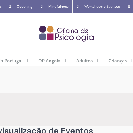
s
Coaching
Mindfulness
Workshops e Eventos
ia Portugal
OP Angola
Adultos
Crianças
isualização de Eventos