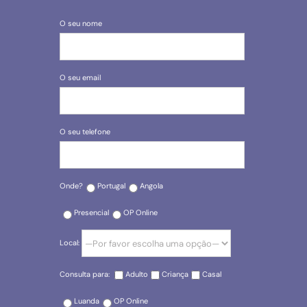
O seu nome
O seu email
O seu telefone
Onde?
Portugal
Angola
Presencial
OP Online
Local:
Consulta para:
Adulto
Criança
Casal
Luanda
OP Online