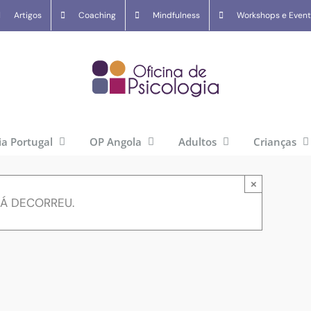
Artigos
Coaching
Mindfulness
Workshops e Even
ia Portugal
OP Angola
Adultos
Crianças
×
JÁ DECORREU.