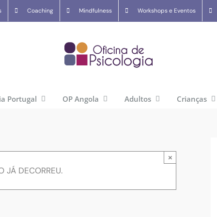
s
Coaching
Mindfulness
Workshops e Eventos
ia Portugal
OP Angola
Adultos
Crianças
×
O JÁ DECORREU.