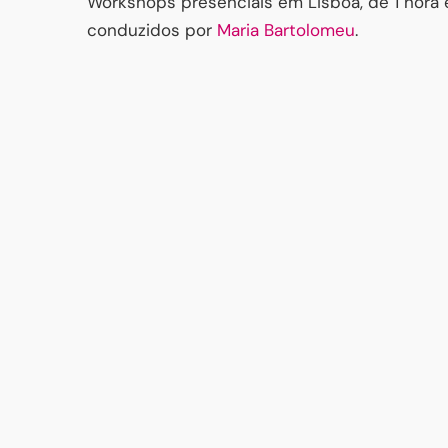
Workshops presenciais em Lisboa, de 1 hora e
conduzidos por
Maria Bartolomeu
.