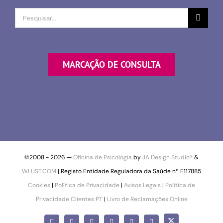
Procurar
por
MARCAÇÃO DE CONSULTA
©2008 -
2026 —
Oficina de Psicologia
by
JA Design Studio®
&
WLUST.COM
| Registo Entidade Reguladora da Saúde nº E117885
Cookies
|
Política de Privacidade
|
Avisos Legais
|
Política de
Privacidade Clientes PT
|
Livro de Reclamações Online