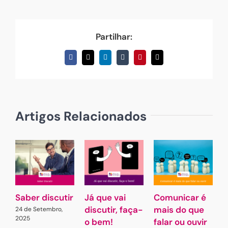
Partilhar:
Facebook
X
LinkedIn
Tumblr
Pinterest
Email
(necessário
mas
não
publicado)
Artigos Relacionados
Saber discutir
Já que vai
Comunicar é
G
discutir, faça-
mais do que
L
24 de Setembro,
2025
o bem!
falar ou ouvir
A