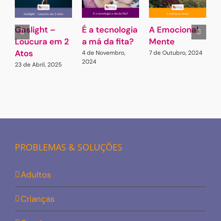
Gaslight –
É a tecnologia
A Emocional
D
Loucura em 2
a má da fita?
Mente
I
Atos
E
4 de Novembro,
7 de Outubro, 2024
2024
23 de Abril, 2025
3
2
PROBLEMAS & SOLUÇÕES
Adultos
Crianças