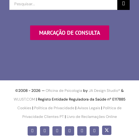
Procurar
por
MARCAÇÃO DE CONSULTA
©2008 -
2026 —
Oficina de Psicologia
by
JA Design Studio®
&
WLUST.COM
| Registo Entidade Reguladora da Saúde nº E117885
Cookies
|
Política de Privacidade
|
Avisos Legais
|
Política de
Privacidade Clientes PT
|
Livro de Reclamações Online
X
Facebook
Instagram
LinkedIn
YouTube
Pinterest
SoundCloud