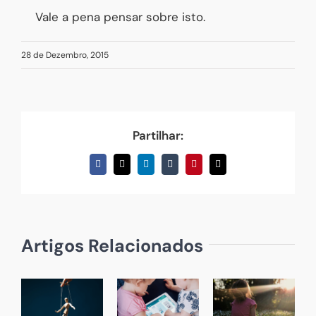
Vale a pena pensar sobre isto.
28 de Dezembro, 2015
Partilhar:
Facebook
X
LinkedIn
Tumblr
Pinterest
Email
(necessário
mas
não
publicado)
Artigos Relacionados