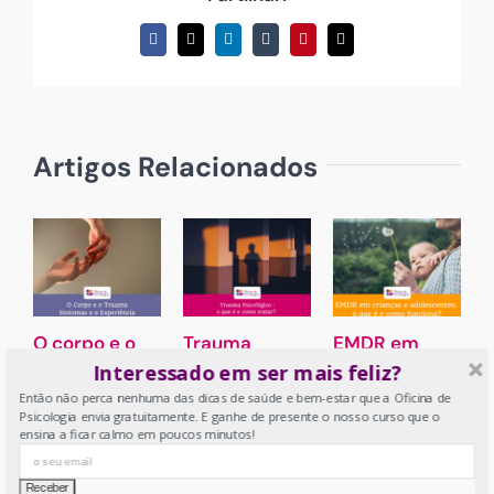
Facebook
X
LinkedIn
Tumblr
Pinterest
Email
(necessário
mas
não
publicado)
Artigos Relacionados
O corpo e o
Trauma
EMDR em
M
trauma –
Psicológico : o
crianças e
F
Interessado em ser mais feliz?
Sintomas e a
que é e como
adolescentes:
s
Então não perca nenhuma das dicas de saúde e bem-estar que a Oficina de
Psicologia envia gratuitamente. E ganhe de presente o nosso curso que o
experiência
tratar?
o que é e
ensina a ficar calmo em poucos minutos!
como
t
28 de Agosto, 2023
23 de Agosto, 2023
funciona?
i