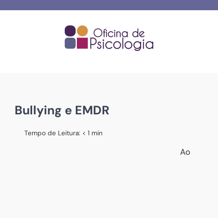
Skip
to
content
Bullying e EMDR
Tempo de Leitura:
< 1
min
Ao