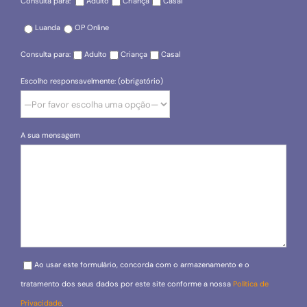
Consulta para:
Adulto
Criança
Casal
Luanda
OP Online
Consulta para:
Adulto
Criança
Casal
Escolho responsavelmente: (obrigatório)
A sua mensagem
Please leave this field empty.
Ao usar este formulário, concorda com o armazenamento e o
tratamento dos seus dados por este site conforme a nossa
Política de
Privacidade
.