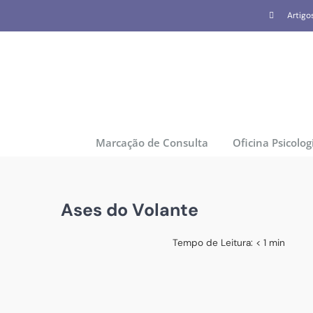
Skip
Artigo
to
content
Marcação de Consulta
Oficina Psicolog
Ases do Volante
Tempo de Leitura:
< 1
min