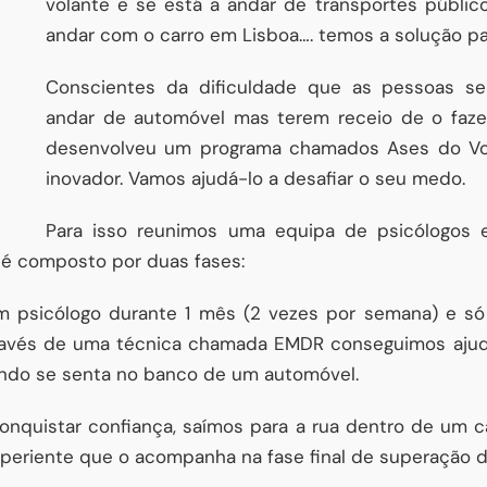
volante e se está a andar de transportes públi
andar com o carro em Lisboa…. temos a solução par
Conscientes da dificuldade que as pessoas s
andar de automóvel mas terem receio de o fazer
desenvolveu um programa chamados Ases do Volan
inovador. Vamos ajudá-lo a desafiar o seu medo.
Para isso reunimos uma equipa de psicólogos 
 é composto por duas fases:
m psicólogo durante 1 mês (2 vezes por semana) e só
través de uma técnica chamada EMDR conseguimos ajud
ndo se senta no banco de um automóvel.
conquistar confiança, saímos para a rua dentro de um 
experiente que o acompanha na fase final de superação 