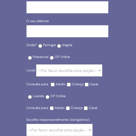
O seu telefone
Onde?
Portugal
Angola
Presencial
OP Online
Local:
Consulta para:
Adulto
Criança
Casal
Luanda
OP Online
Consulta para:
Adulto
Criança
Casal
Escolho responsavelmente: (obrigatório)