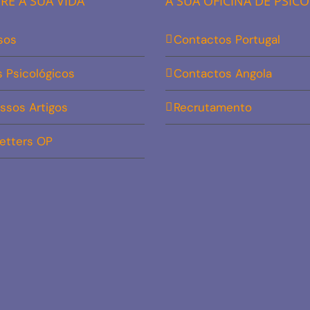
E A SUA VIDA
A SUA OFICINA DE PSIC
sos
Contactos Portugal
s Psicológicos
Contactos Angola
ssos Artigos
Recrutamento
etters OP