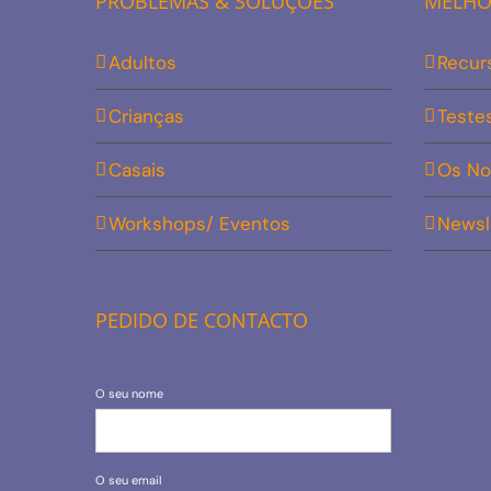
PROBLEMAS & SOLUÇÕES
MELHOR
Adultos
Recur
Crianças
Teste
Casais
Os No
Workshops/ Eventos
Newsl
PEDIDO DE CONTACTO
O seu nome
O seu email