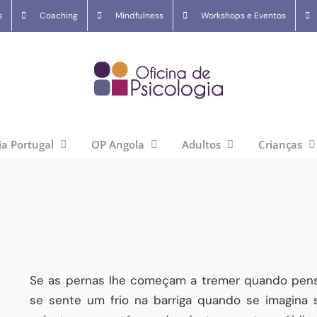
s
Coaching
Mindfulness
Workshops e Eventos
ia Portugal
OP Angola
Adultos
Crianças
Se as pernas lhe começam a tremer quando pens
se sente um frio na barriga quando se imagina