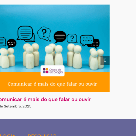
omunicar é mais do que falar ou ouvir
Gasligh
 de Setembro, 2025
23 de Abril