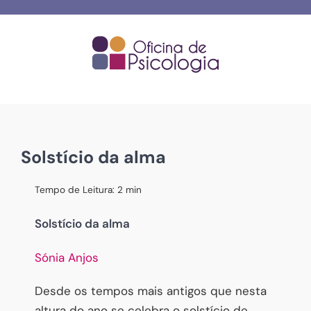
Skip
to
content
Solstício da alma
Tempo de Leitura:
2
min
Solstício da alma
Sónia Anjos
Desde os tempos mais antigos que nesta
altura do ano se celebra o solstício de