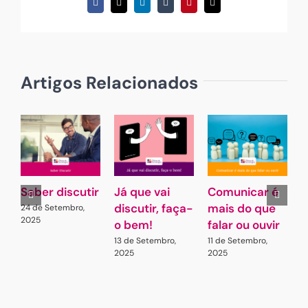
Facebook
X
LinkedIn
Tumblr
Pinterest
Email
(necessário
mas
não
publicado)
Artigos Relacionados
Saber discutir
Já que vai
Comunicar é
A
discutir, faça-
mais do que
C
24 de Setembro,
2025
o bem!
falar ou ouvir
c
r
13 de Setembro,
11 de Setembro,
2025
2025
3
2