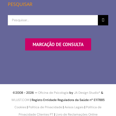
PESQUISAR
Procurar
por
MARCAÇÃO DE CONSULTA
©2008 -
2026 —
Oficina de Psicologia
by
JA Design Studio®
&
WLUST.COM
| Registo Entidade Reguladora da Saúde nº E117885
Cookies
|
Política de Privacidade
|
Avisos Legais
|
Política de
Privacidade Clientes PT
|
Livro de Reclamações Online