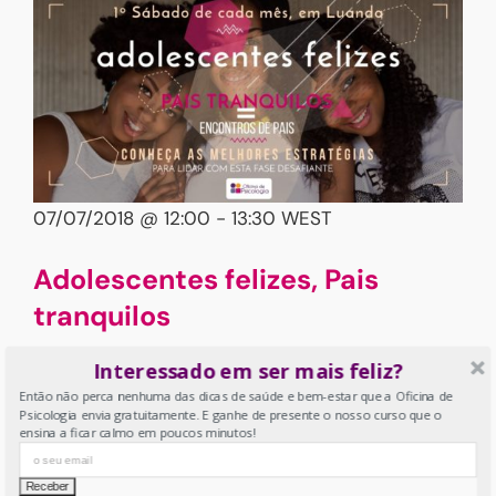
07/07/2018 @ 12:00
-
13:30
WEST
Adolescentes felizes, Pais
tranquilos
Interessado em ser mais feliz?
OP Luanda
Rua Centro Convenções S8 Galeria
Então não perca nenhuma das dicas de saúde e bem-estar que a Oficina de
Avenida, Loja 22 (Referência Kero Talatona),
Psicologia envia gratuitamente. E ganhe de presente o nosso curso que o
Luanda
ensina a ficar calmo em poucos minutos!
Saiba tudo sobre como gerir e ajudar o seu filho
nessa fase difícil que é a adolescência