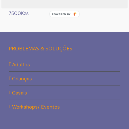
7500Kzs
POWERED
BY
PROBLEMAS & SOLUÇÕES
Adultos
Crianças
Casais
Workshops/ Eventos