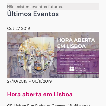
Não existem eventos futuros.
Últimos Eventos
Out
27
2019
27/10/2019
-
06/11/2019
Hora aberta em Lisboa
OP Lisboa
Rua Pinheiro Chagas, 48, 4º andar,