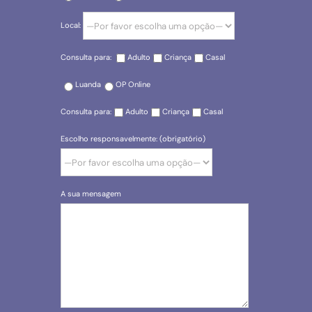
Local:
Consulta para:
Adulto
Criança
Casal
Luanda
OP Online
Consulta para:
Adulto
Criança
Casal
Escolho responsavelmente: (obrigatório)
A sua mensagem