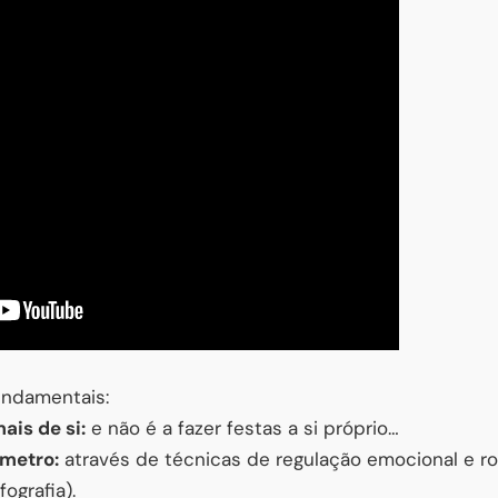
undamentais:
ais de si:
e não é a fazer festas a si próprio…
ómetro:
através de técnicas de regulação emocional e ro
fografia).