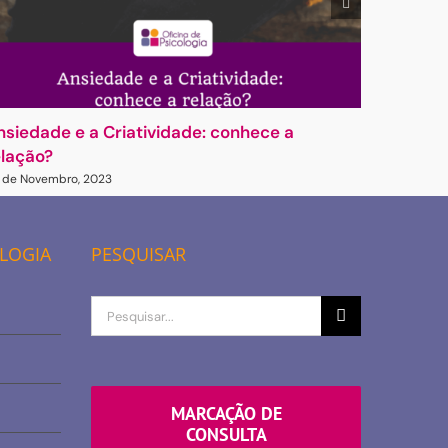
nsiedade e a Criatividade: conhece a
Criativi
elação?
28 de Nove
 de Novembro, 2023
OLOGIA
PESQUISAR
Procurar
por
MARCAÇÃO DE
CONSULTA