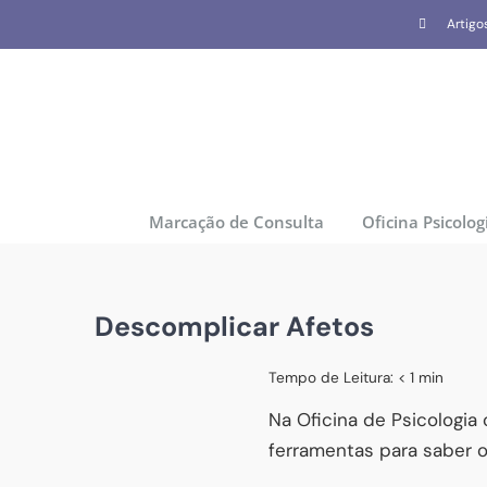
Skip
Artigo
to
content
Marcação de Consulta
Oficina Psicolog
Descomplicar Afetos
Tempo de Leitura:
< 1
min
Na Oficina de Psicologi
ferramentas para saber 