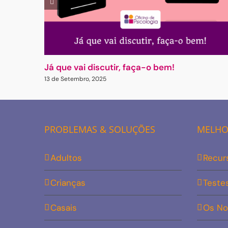
Já que vai discutir, faça-o bem!
13 de Setembro, 2025
PROBLEMAS & SOLUÇÕES
MELHOR
Adultos
Recur
Crianças
Teste
Casais
Os No