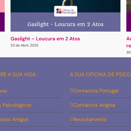
Gaslight – Loucura em 2 Atos
A
r
23 de Abril, 2025
30
E A SUA VIDA
A SUA OFICINA DE PSIC
sos
Contactos Portugal
s Psicológicos
Contactos Angola
ssos Artigos
Recrutamento