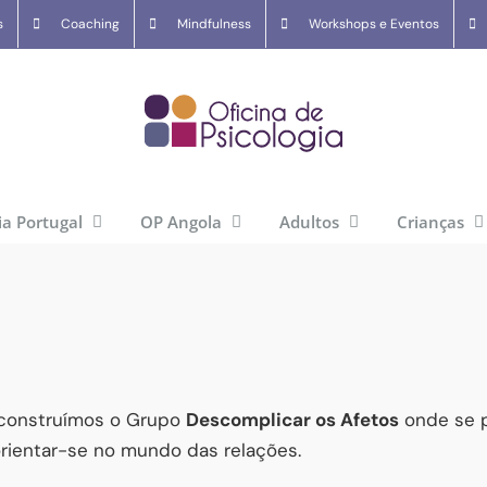
s
Coaching
Mindfulness
Workshops e Eventos
ia Portugal
OP Angola
Adultos
Crianças
a construímos o Grupo
Descomplicar os Afetos
onde se 
orientar-se no mundo das relações.