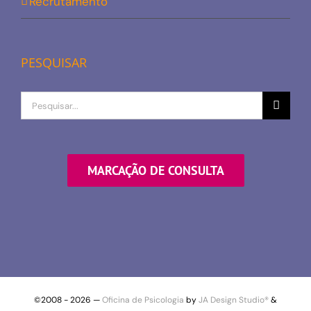
Recrutamento
PESQUISAR
Procurar
por
MARCAÇÃO DE CONSULTA
©2008 -
2026 —
Oficina de Psicologia
by
JA Design Studio®
&