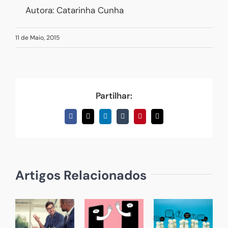
Autora: Catarinha Cunha
11 de Maio, 2015
Partilhar:
Facebook
X
LinkedIn
Tumblr
Pinterest
Email
(necessário
mas
não
publicado)
Artigos Relacionados