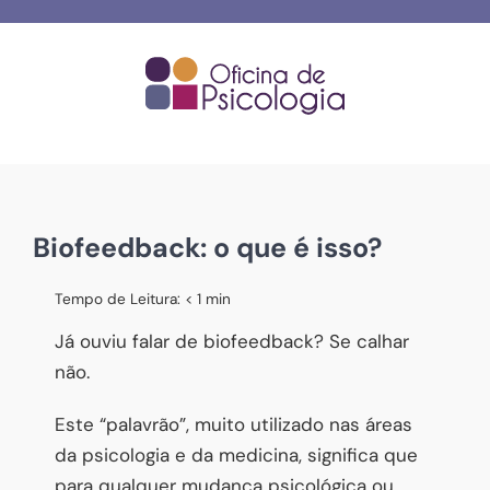
Skip
to
content
Biofeedback: o que é isso?
Tempo de Leitura:
< 1
min
Já ouviu falar de biofeedback? Se calhar
não.
Este “palavrão”, muito utilizado nas áreas
da psicologia e da medicina, significa que
para qualquer mudança psicológica ou