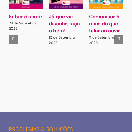
Saber discutir
Já que vai
Comunicar é
G
discutir, faça-
mais do que
L
24 de Setembro,
2025
o bem!
falar ou ouvir
A
13 de Setembro,
11 de Setembro,
2
2025
2025
PROBLEMAS & SOLUÇÕES