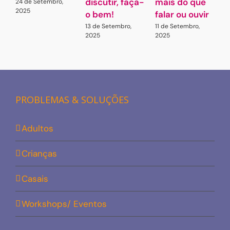
discutir, faça-
mais do que
p
24 de Setembro,
2025
o bem!
falar ou ouvir
q
13 de Setembro,
11 de Setembro,
2
2025
2025
2
PROBLEMAS & SOLUÇÕES
Adultos
Crianças
Casais
Workshops/ Eventos