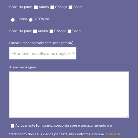
Consulta para:
Adulto
Criança
Casal
Luanda
OP Online
Consulta para:
Adulto
Criança
Casal
Escolho responsavelmente: (obrigatório)
A sua mensagem
Please leave this field empty.
Ao usar este formulário, concorda com o armazenamento e o
tratamento dos seus dados por este site conforme a nossa
Política de