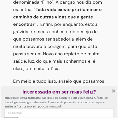
denominada “Filho”. A canção nos diz com
maestria:
“Toda vida existe pra iluminar o
caminho de outras vidas que a gente
encontrar”.
Enfim, por enquanto, estou
grávida de meus sonhos e do desejo de
que possamos ter sabedoria, além de
muita bravura e coragem, para que este
possa ser um Novo ano repleto de muita
saúde, luz, do que mais sonharmos e, é
claro, de muita Letícia!
Em meio a tudo isso, anseio que possamos
crescer com nossas alegrias e frustrações,
Interessado em ser mais feliz?
colhidas com sonhos plantados e regados
Então não perca nenhuma das dicas de saúde e bem-estar que a Oficina de
Psicologia envia gratuitamente. E ganhe de presente o nosso curso que o
à espera de um fértil e próspero amanhã.
ensina a ficar calmo em poucos minutos!
26 de Dezembro, 2016